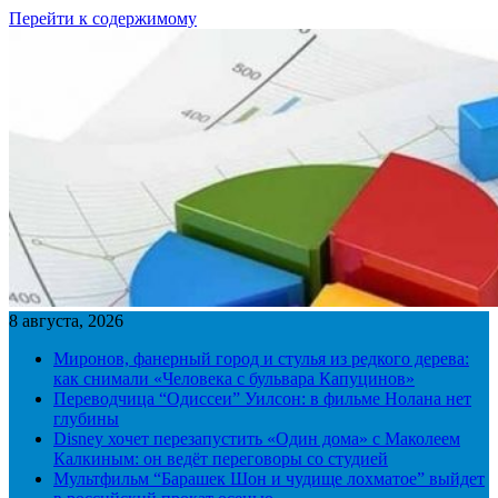
Перейти к содержимому
8 августа, 2026
Миронов, фанерный город и стулья из редкого дерева:
как снимали «Человека с бульвара Капуцинов»
Переводчица “Одиссеи” Уилсон: в фильме Нолана нет
глубины
Disney хочет перезапустить «Один дома» с Маколеем
Калкиным: он ведёт переговоры со студией
Мультфильм “Барашек Шон и чудище лохматое” выйдет