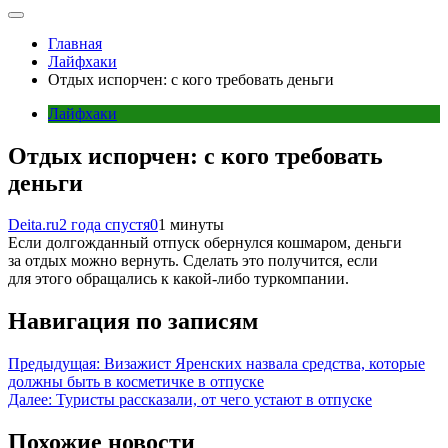
Главная
Лайфхаки
Отдых испорчен: с кого требовать деньги
Лайфхаки
Отдых испорчен: с кого требовать
деньги
Deita.ru
2 года спустя
0
1 минуты
Если долгожданный отпуск обернулся кошмаром, деньги
за отдых можно вернуть. Сделать это получится, если
для этого обращались к какой-либо туркомпании.
Навигация по записям
Предыдущая:
Визажист Яренских назвала средства, которые
должны быть в косметичке в отпуске
Далее:
Туристы рассказали, от чего устают в отпуске
Похожие новости