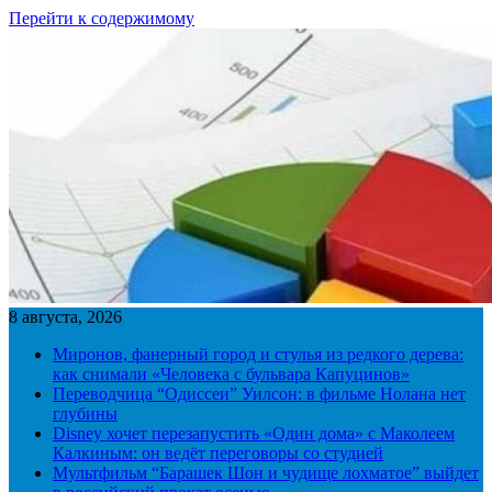
Перейти к содержимому
8 августа, 2026
Миронов, фанерный город и стулья из редкого дерева:
как снимали «Человека с бульвара Капуцинов»
Переводчица “Одиссеи” Уилсон: в фильме Нолана нет
глубины
Disney хочет перезапустить «Один дома» с Маколеем
Калкиным: он ведёт переговоры со студией
Мультфильм “Барашек Шон и чудище лохматое” выйдет