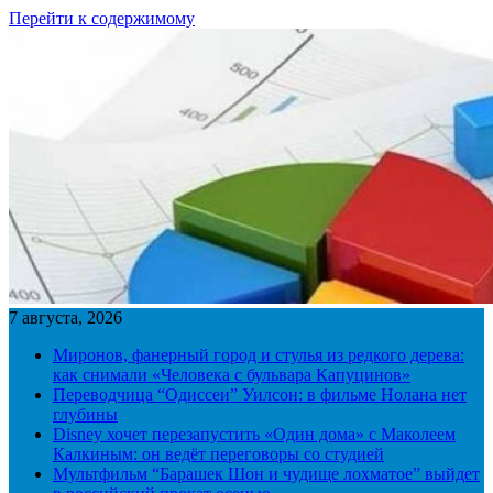
Перейти к содержимому
7 августа, 2026
Миронов, фанерный город и стулья из редкого дерева:
как снимали «Человека с бульвара Капуцинов»
Переводчица “Одиссеи” Уилсон: в фильме Нолана нет
глубины
Disney хочет перезапустить «Один дома» с Маколеем
Калкиным: он ведёт переговоры со студией
Мультфильм “Барашек Шон и чудище лохматое” выйдет