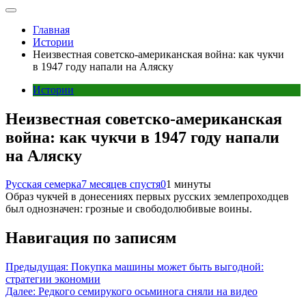
Главная
Истории
Неизвестная советско-американская война: как чукчи
в 1947 году напали на Аляску
Истории
Неизвестная советско-американская
война: как чукчи в 1947 году напали
на Аляску
Русская семерка
7 месяцев спустя
0
1 минуты
Образ чукчей в донесениях первых русских землепроходцев
был однозначен: грозные и свободолюбивые воины.
Навигация по записям
Предыдущая:
Покупка машины может быть выгодной:
стратегии экономии
Далее:
Редкого семирукого осьминога сняли на видео