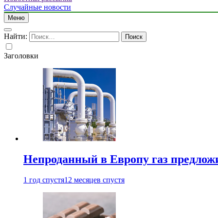
Случайные новости
Меню
Найти:
Заголовки
Непроданный в Европу газ предлож
1 год спустя
12 месяцев спустя