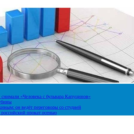
к снимали «Человека с бульвара Капуцинов»
лубины
киным: он ведёт переговоры со студией
 российский прокат осенью