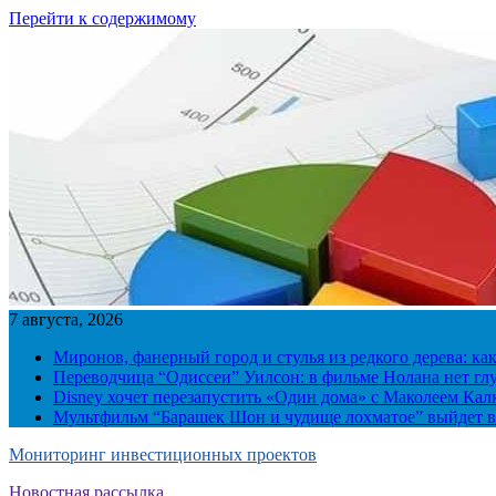
Перейти к содержимому
7 августа, 2026
Миронов, фанерный город и стулья из редкого дерева: ка
Переводчица “Одиссеи” Уилсон: в фильме Нолана нет г
Disney хочет перезапустить «Один дома» с Маколеем Кал
Мультфильм “Барашек Шон и чудище лохматое” выйдет в
Мониторинг инвестиционных проектов
Новостная рассылка