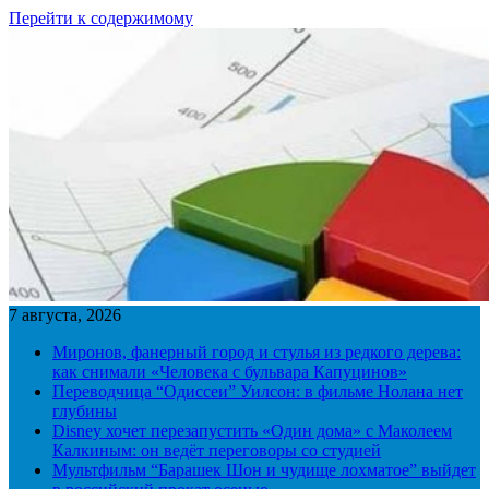
Перейти к содержимому
7 августа, 2026
Миронов, фанерный город и стулья из редкого дерева:
как снимали «Человека с бульвара Капуцинов»
Переводчица “Одиссеи” Уилсон: в фильме Нолана нет
глубины
Disney хочет перезапустить «Один дома» с Маколеем
Калкиным: он ведёт переговоры со студией
Мультфильм “Барашек Шон и чудище лохматое” выйдет