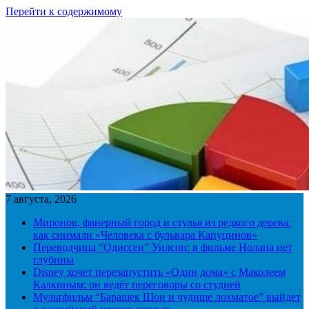
Перейти к содержимому
7 августа, 2026
Миронов, фанерный город и стулья из редкого дерева:
как снимали «Человека с бульвара Капуцинов»
Переводчица “Одиссеи” Уилсон: в фильме Нолана нет
глубины
Disney хочет перезапустить «Один дома» с Маколеем
Калкиным: он ведёт переговоры со студией
Мультфильм “Барашек Шон и чудище лохматое” выйдет