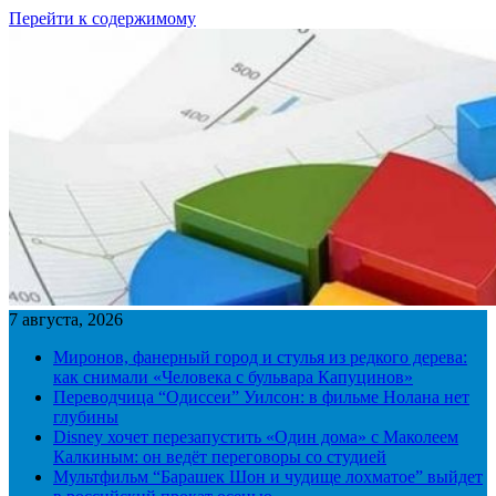
Перейти к содержимому
7 августа, 2026
Миронов, фанерный город и стулья из редкого дерева:
как снимали «Человека с бульвара Капуцинов»
Переводчица “Одиссеи” Уилсон: в фильме Нолана нет
глубины
Disney хочет перезапустить «Один дома» с Маколеем
Калкиным: он ведёт переговоры со студией
Мультфильм “Барашек Шон и чудище лохматое” выйдет