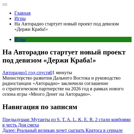
Главная
Игры
На Авторадио стартует новый проект под девизом
«Держи Краба!»
Игры
На Авторадио стартует новый проект
под девизом «Держи Краба!»
Авторадио
1 год спустя
0
1 минуты
Министерство развития Дальнего Востока и руководство
радиостанции «Авторадио» заключили соглашение
о стратегическом партнерстве на 2026 год в рамках нового
сезона игры «Много Денег на Авторадио».
Навигация по записям
Предыдущая:
Мутанты из S. T. A. L. K. E. R. 2 стали ковбоями
в честь Дня смеха
Далее:
Реальный великан хочет сыграть Кратоса в сериале