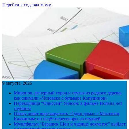
Перейти к содержимому
9 августа, 2026
Миронов, фанерный город и стулья из редкого дерева:
как снимали «Человека с бульвара Капуцинов»
Переводчица “Одиссеи” Уилсон: в фильме Нолана нет
глубины
Disney хочет перезапустить «Один дома» с Маколеем
Калкиным: он ведёт переговоры со студией
Мультфильм “Барашек Шон и чудище лохматое” выйдет