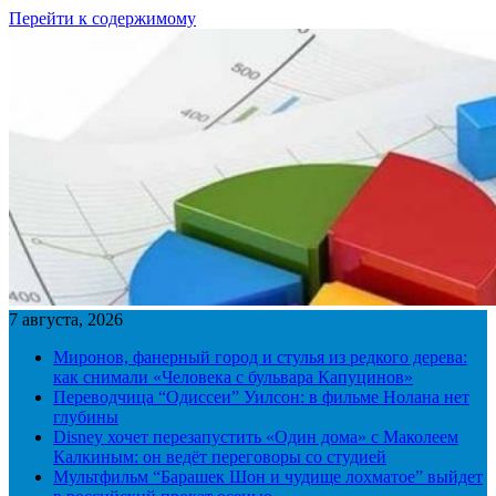
Перейти к содержимому
7 августа, 2026
Миронов, фанерный город и стулья из редкого дерева:
как снимали «Человека с бульвара Капуцинов»
Переводчица “Одиссеи” Уилсон: в фильме Нолана нет
глубины
Disney хочет перезапустить «Один дома» с Маколеем
Калкиным: он ведёт переговоры со студией
Мультфильм “Барашек Шон и чудище лохматое” выйдет