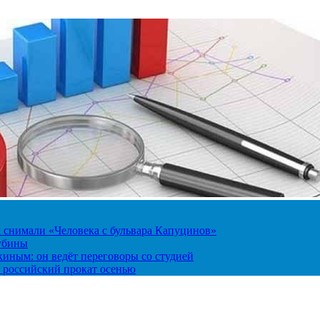
к снимали «Человека с бульвара Капуцинов»
лубины
киным: он ведёт переговоры со студией
 российский прокат осенью