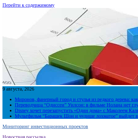
Перейти к содержимому
9 августа, 2026
Миронов, фанерный город и стулья из редкого дерева: ка
Переводчица “Одиссеи” Уилсон: в фильме Нолана нет г
Disney хочет перезапустить «Один дома» с Маколеем Кал
Мультфильм “Барашек Шон и чудище лохматое” выйдет в
Мониторинг инвестиционных проектов
Новостная рассылка