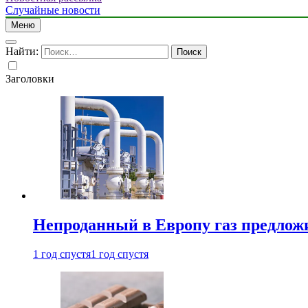
Случайные новости
Меню
Найти:
Заголовки
Непроданный в Европу газ предлож
1 год спустя
1 год спустя