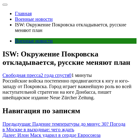
Главная
Военные новости
ISW: Окружение Покровска откладывается, русские
меняют план
Военные новости
ISW: Окружение Покровска
откладывается, русские меняют план
Свободная пресса
2 года спустя
0
1 минуты
Российские войска постепенно продвигаются к югу и юго-
западу от Покровска. Город играет важнейшую роль во всей
наступательной стратегии на юге Донбасса, пишет
швейцарское издание Neue Zürcher Zeitung.
Навигация по записям
Предыдущая:
Падение температуры до минус 30? Погода
в Москве в выходные: чего ждать
Далее:
Илон Маск ударил в сердце Евросоюза