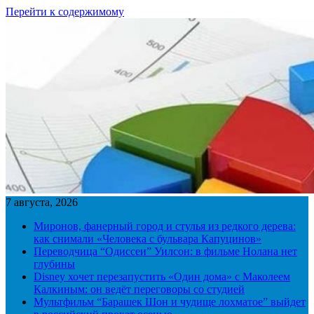
Перейти к содержимому
7 августа, 2026
Миронов, фанерный город и стулья из редкого дерева:
как снимали «Человека с бульвара Капуцинов»
Переводчица “Одиссеи” Уилсон: в фильме Нолана нет
глубины
Disney хочет перезапустить «Один дома» с Маколеем
Калкиным: он ведёт переговоры со студией
Мультфильм “Барашек Шон и чудище лохматое” выйдет