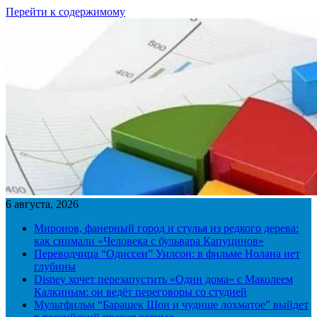
Перейти к содержимому
6 августа, 2026
Миронов, фанерный город и стулья из редкого дерева:
как снимали «Человека с бульвара Капуцинов»
Переводчица “Одиссеи” Уилсон: в фильме Нолана нет
глубины
Disney хочет перезапустить «Один дома» с Маколеем
Калкиным: он ведёт переговоры со студией
Мультфильм “Барашек Шон и чудище лохматое” выйдет