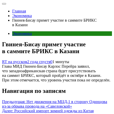
Главная
Экономика
Гвинея-Бисау примет участие в саммите БРИКС
в Казани
Экономика
Гвинея-Бисау примет участие
в саммите БРИКС в Казани
RT на русском
2 года спустя
0
1 минуты
Глава МИД Гвинеи-Бисау Карлос Перейра заявил,
что западноафриканская страна будет присутствовать
на саммит БРИКС, который пройдёт в октябре в Казани.
При этом отмечается, что уровень участия пока не определён.
Навигация по записям
Предыдущая:
Нет движения на МЦД-1 в сторону Одинцова
из-за обрыва провода на «Савеловской»
Далее:
Российский импорт зимней одежды из Китая