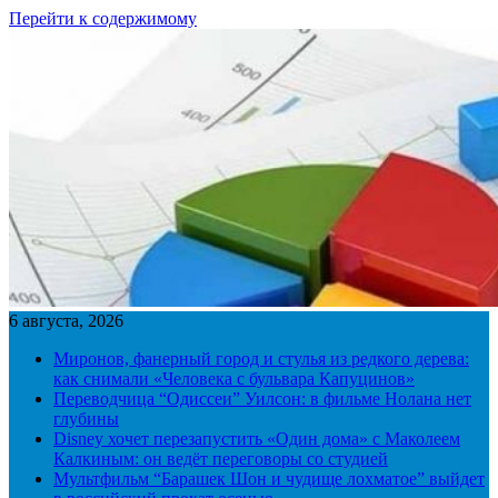
Перейти к содержимому
6 августа, 2026
Миронов, фанерный город и стулья из редкого дерева:
как снимали «Человека с бульвара Капуцинов»
Переводчица “Одиссеи” Уилсон: в фильме Нолана нет
глубины
Disney хочет перезапустить «Один дома» с Маколеем
Калкиным: он ведёт переговоры со студией
Мультфильм “Барашек Шон и чудище лохматое” выйдет