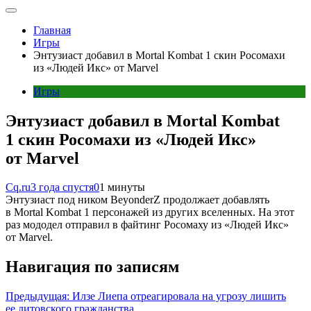
Главная
Игры
Энтузиаст добавил в Mortal Kombat 1 скин Росомахи
из «Людей Икс» от Marvel
Игры
Энтузиаст добавил в Mortal Kombat
1 скин Росомахи из «Людей Икс»
от Marvel
Cq.ru
3 года спустя
0
1 минуты
Энтузиаст под ником BeyonderZ продолжает добавлять
в Mortal Kombat 1 персонажей из других вселенных. На этот
раз мододел отправил в файтинг Росомаху из «Людей Икс»
от Marvel.
Навигация по записям
Предыдущая:
Илзе Лиепа отреагировала на угрозу лишить
ее литовского гражданства