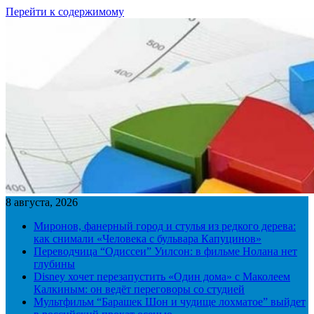
Перейти к содержимому
8 августа, 2026
Миронов, фанерный город и стулья из редкого дерева:
как снимали «Человека с бульвара Капуцинов»
Переводчица “Одиссеи” Уилсон: в фильме Нолана нет
глубины
Disney хочет перезапустить «Один дома» с Маколеем
Калкиным: он ведёт переговоры со студией
Мультфильм “Барашек Шон и чудище лохматое” выйдет