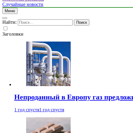
Случайные новости
Меню
Найти:
Заголовки
Непроданный в Европу газ предлож
1 год спустя
1 год спустя