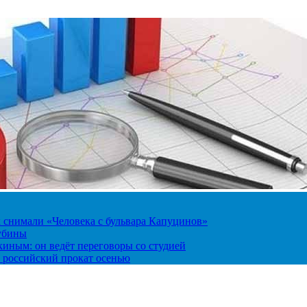
к снимали «Человека с бульвара Капуцинов»
лубины
киным: он ведёт переговоры со студией
 российский прокат осенью