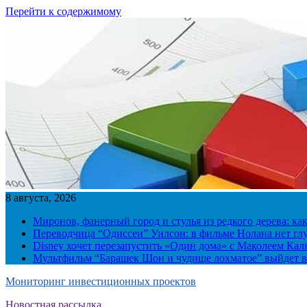
Перейти к содержимому
8 августа, 2026
Миронов, фанерный город и стулья из редкого дерева: ка
Переводчица “Одиссеи” Уилсон: в фильме Нолана нет г
Disney хочет перезапустить «Один дома» с Маколеем Кал
Мультфильм “Барашек Шон и чудище лохматое” выйдет в
Мониторинг инвестиционных проектов
Новостная рассылка