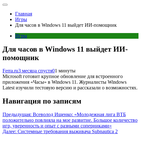
Главная
Игры
Для часов в Windows 11 выйдет ИИ-помощник
Игры
Для часов в Windows 11 выйдет ИИ-
помощник
Ferra.ru
3 месяца спустя
0
1 минуты
Microsoft готовит крупное обновление для встроенного
приложения «Часы» в Windows 11. Журналисты Windows
Latest изучили тестовую версию и рассказали о возможностях.
Навигация по записям
Предыдущая:
Всеволод Ищенко: «Молодежная лига ВТБ
положительно повлияла на мое развитие. Большое количество
игр, уверенность и опыт с разными соперниками»
Далее:
Системные требования выживача Subnautica 2