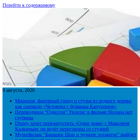
Перейти к содержимому
9 августа, 2026
Миронов, фанерный город и стулья из редкого дерева:
как снимали «Человека с бульвара Капуцинов»
Переводчица “Одиссеи” Уилсон: в фильме Нолана нет
глубины
Disney хочет перезапустить «Один дома» с Маколеем
Калкиным: он ведёт переговоры со студией
Мультфильм “Барашек Шон и чудище лохматое” выйдет