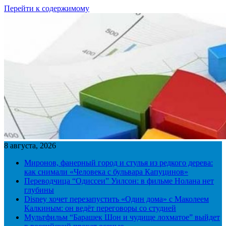
Перейти к содержимому
8 августа, 2026
Миронов, фанерный город и стулья из редкого дерева:
как снимали «Человека с бульвара Капуцинов»
Переводчица “Одиссеи” Уилсон: в фильме Нолана нет
глубины
Disney хочет перезапустить «Один дома» с Маколеем
Калкиным: он ведёт переговоры со студией
Мультфильм “Барашек Шон и чудище лохматое” выйдет