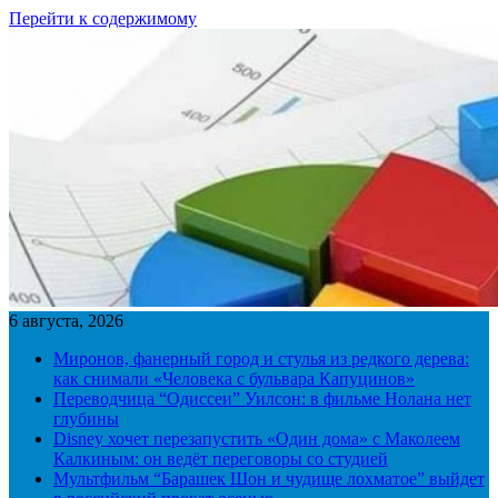
Перейти к содержимому
6 августа, 2026
Миронов, фанерный город и стулья из редкого дерева:
как снимали «Человека с бульвара Капуцинов»
Переводчица “Одиссеи” Уилсон: в фильме Нолана нет
глубины
Disney хочет перезапустить «Один дома» с Маколеем
Калкиным: он ведёт переговоры со студией
Мультфильм “Барашек Шон и чудище лохматое” выйдет