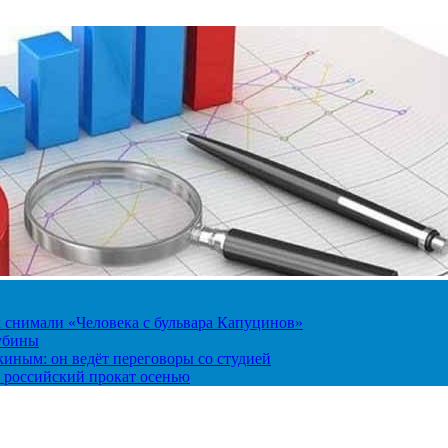
к снимали «Человека с бульвара Капуцинов»
лубины
киным: он ведёт переговоры со студией
 российский прокат осенью