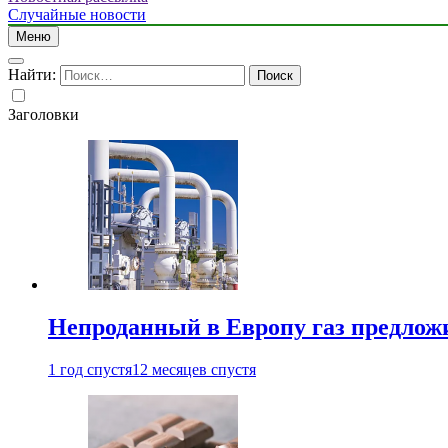
Случайные новости
Меню
Найти:
Заголовки
Непроданный в Европу газ предлож
1 год спустя
12 месяцев спустя