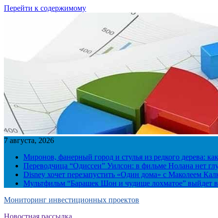
Перейти к содержимому
7 августа, 2026
Миронов, фанерный город и стулья из редкого дерева: ка
Переводчица “Одиссеи” Уилсон: в фильме Нолана нет г
Disney хочет перезапустить «Один дома» с Маколеем Кал
Мультфильм “Барашек Шон и чудище лохматое” выйдет в
Мониторинг инвестиционных проектов
Новостная рассылка