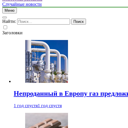
Случайные новости
Меню
Найти:
Заголовки
Непроданный в Европу газ предлож
1 год спустя
1 год спустя