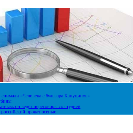
к снимали «Человека с бульвара Капуцинов»
лубины
киным: он ведёт переговоры со студией
 российский прокат осенью