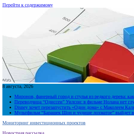
Перейти к содержимому
8 августа, 2026
Миронов, фанерный город и стулья из редкого дерева: ка
Переводчица “Одиссеи” Уилсон: в фильме Нолана нет г
Disney хочет перезапустить «Один дома» с Маколеем Кал
Мультфильм “Барашек Шон и чудище лохматое” выйдет в
Мониторинг инвестиционных проектов
Новостная рассылка