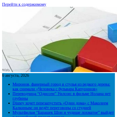
Перейти к содержимому
6 августа, 2026
Миронов, фанерный город и стулья из редкого дерева:
как снимали «Человека с бульвара Капуцинов»
Переводчица “Одиссеи” Уилсон: в фильме Нолана нет
глубины
Disney хочет перезапустить «Один дома» с Маколеем
Калкиным: он ведёт переговоры со студией
Мультфильм “Барашек Шон и чудище лохматое” выйдет