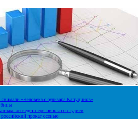
к снимали «Человека с бульвара Капуцинов»
лубины
киным: он ведёт переговоры со студией
 российский прокат осенью