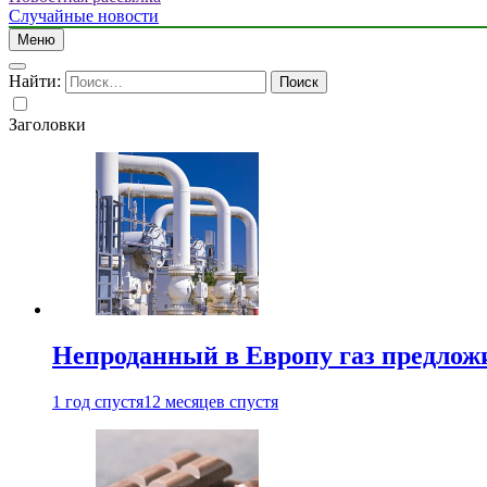
Случайные новости
Меню
Найти:
Заголовки
Непроданный в Европу газ предлож
1 год спустя
12 месяцев спустя