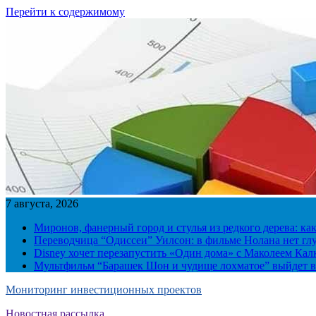
Перейти к содержимому
7 августа, 2026
Миронов, фанерный город и стулья из редкого дерева: ка
Переводчица “Одиссеи” Уилсон: в фильме Нолана нет г
Disney хочет перезапустить «Один дома» с Маколеем Кал
Мультфильм “Барашек Шон и чудище лохматое” выйдет в
Мониторинг инвестиционных проектов
Новостная рассылка