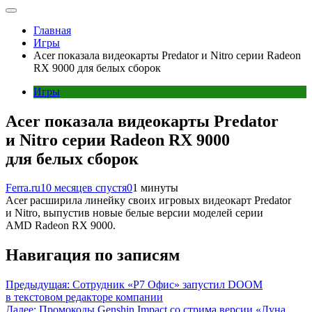
Главная
Игры
Acer показала видеокарты Predator и Nitro серии Radeon
RX 9000 для белых сборок
Игры
Acer показала видеокарты Predator
и Nitro серии Radeon RX 9000
для белых сборок
Ferra.ru
10 месяцев спустя
0
1 минуты
Acer расширила линейку своих игровых видеокарт Predator
и Nitro, выпустив новые белые версии моделей серии
AMD Radeon RX 9000.
Навигация по записям
Предыдущая:
Сотрудник «Р7 Офис» запустил DOOM
в текстовом редакторе компании
Далее:
Промокоды Genshin Impact со стрима версии «Луна