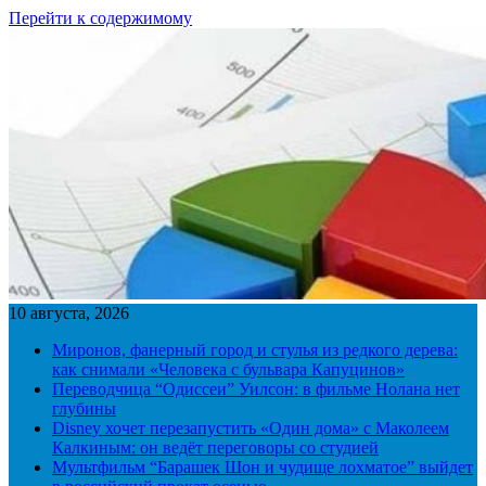
Перейти к содержимому
10 августа, 2026
Миронов, фанерный город и стулья из редкого дерева:
как снимали «Человека с бульвара Капуцинов»
Переводчица “Одиссеи” Уилсон: в фильме Нолана нет
глубины
Disney хочет перезапустить «Один дома» с Маколеем
Калкиным: он ведёт переговоры со студией
Мультфильм “Барашек Шон и чудище лохматое” выйдет